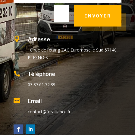
=
14 + 2
ENVOYER

Adresse
18 rue de l’étang ZAC Euromoselle Sud 57140
PLESNOIS

Téléphone
03.87.61.72.39

Email
contact@foralliance.fr